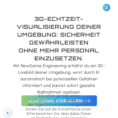
Ablauf 
3D-ECHTZEIT-
VISUALISIERUNG DEINER
UMGEBUNG: SICHERHEIT
GEWÄHRLEISTEN
OHNE MEHR PERSONAL
EINZUSETZEN.
Mit NewSense Engineering erhältst du ein 3D-
Livebild deiner Umgebung, wirst durch KI
automatisch bei potenziellen Gefahren
informiert und kannst sofort gezielte
Maßnahmen auslösen.
Sie sehen gerade einen
Platzhalterinhalt von
Vimeo
. Um auf
DEMOTERMIN VEREINBAREN
den eigentlichen Inhalt zuzugreifen,
klicken Sie auf die Schaltfläche unten.
Bitte beachten Sie, dass dabei Daten