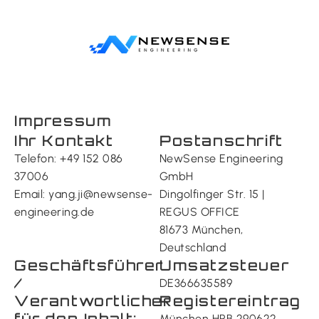
Impressum
Ihr Kontakt
Postanschrift
Telefon:
+49 152 086
NewSense Engineering
37006
GmbH
Email:
yang.ji@newsense-
Dingolfinger Str. 15 |
engineering.de
REGUS OFFICE
81673 München,
Deutschland
Geschäftsführer
Umsatzsteuer
/
DE366635589
Verantwortlicher
Registereintrag
für den Inhalt:
München HRB 290622